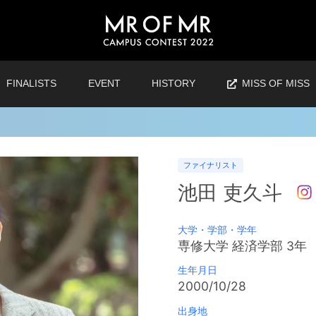
FINALISTS
EVENT
HISTORY
MISS OF MISS
ファイナリスト
池田 吏久斗
大学・学部・学年
専修大学
経済学部
3
年
生年月日
2000/10/28
出身地