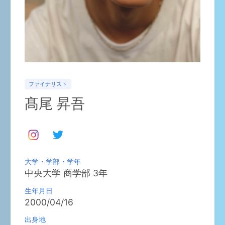
ファイナリスト
髙尾 昇吾
大学・学部・学年
中央大学
商学部
3
年
生年月日
2000/04/16
出身地