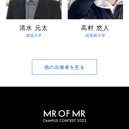
清水 元太
高村 悠人
成城大学
桜美林大学
他の出場者を見る